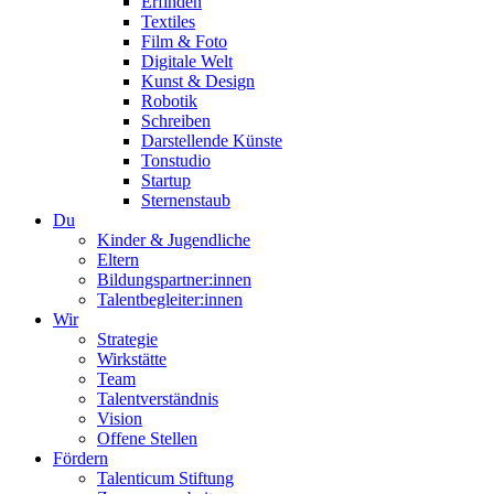
Erfinden
Textiles
Film & Foto
Digitale Welt
Kunst & Design
Robotik
Schreiben
Darstellende Künste
Tonstudio
Startup
Sternenstaub
Du
Kinder & Jugendliche
Eltern
Bildungspartner:innen
Talentbegleiter:innen
Wir
Strategie
Wirkstätte
Team
Talentverständnis
Vision
Offene Stellen
Fördern
Talenticum Stiftung