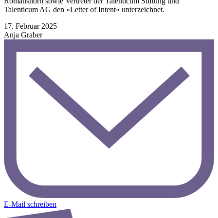
Romanshorn sowie Vertreter der Talenticum Stiftung und
Talenticum AG den «Letter of Intent» unterzeichnet.
Veröffentlicht
17. Februar 2025
am
Anja Graber
E-Mail schreiben