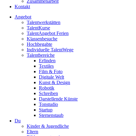
Zusammenarbeit
Kontakt
Angebot
Talentwerkstätten
TalentKurse
TalentAngebot Ferien
Klassenbesuche
Hochbegabte
Individuelle TalentWege
Talentbereiche
Erfinden
Textiles
Film & Foto
Digitale Welt
Kunst & Design
Robotik
Schreiben
Darstellende Künste
Tonstudio
Startup
Sternenstaub
Du
Kinder & Jugendliche
Eltern