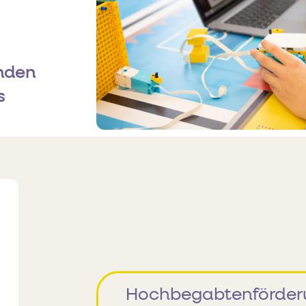
nden
s
Hochbegabtenförder