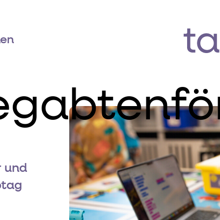
den
gabtenfö
r und
btag