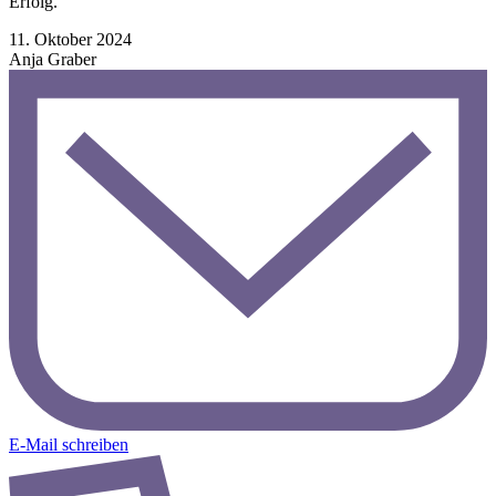
Erfolg.
Veröffentlicht
11. Oktober 2024
am
Anja Graber
E-Mail schreiben