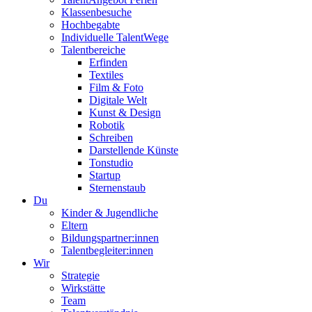
Klassenbesuche
Hochbegabte
Individuelle TalentWege
Talentbereiche
Erfinden
Textiles
Film & Foto
Digitale Welt
Kunst & Design
Robotik
Schreiben
Darstellende Künste
Tonstudio
Startup
Sternenstaub
Du
Kinder & Jugendliche
Eltern
Bildungspartner:innen
Talentbegleiter:innen
Wir
Strategie
Wirkstätte
Team