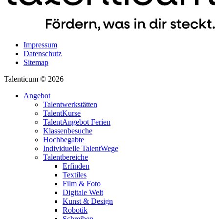
Impressum
Datenschutz
Sitemap
Talenticum © 2026
Angebot
Talentwerkstätten
TalentKurse
TalentAngebot Ferien
Klassenbesuche
Hochbegabte
Individuelle TalentWege
Talentbereiche
Erfinden
Textiles
Film & Foto
Digitale Welt
Kunst & Design
Robotik
Schreiben