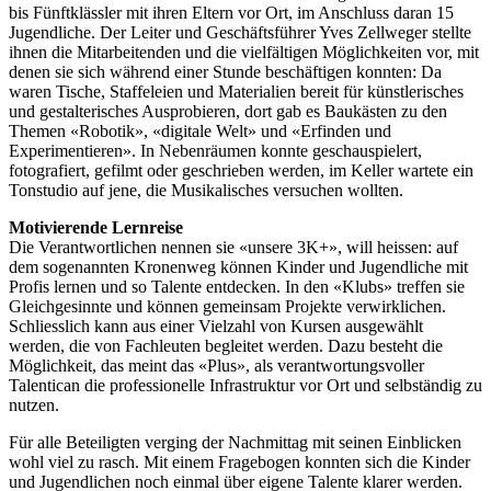
bis Fünftklässler mit ihren Eltern vor Ort, im Anschluss daran 15
Jugendliche. Der Leiter und Geschäftsführer Yves Zellweger stellte
ihnen die Mitarbeitenden und die vielfältigen Möglichkeiten vor, mit
denen sie sich während einer Stunde beschäftigen konnten: Da
waren Tische, Staffeleien und Materialien bereit für künstlerisches
und gestalterisches Ausprobieren, dort gab es Baukästen zu den
Themen «Robotik», «digitale Welt» und «Erfinden und
Experimentieren». In Nebenräumen konnte geschauspielert,
fotografiert, gefilmt oder geschrieben werden, im Keller wartete ein
Tonstudio auf jene, die Musikalisches versuchen wollten.
Motivierende Lernreise
Die Verantwortlichen nennen sie «unsere 3K+», will heissen: auf
dem sogenannten Kronenweg können Kinder und Jugendliche mit
Profis lernen und so Talente entdecken. In den «Klubs» treffen sie
Gleichgesinnte und können gemeinsam Projekte verwirklichen.
Schliesslich kann aus einer Vielzahl von Kursen ausgewählt
werden, die von Fachleuten begleitet werden. Dazu besteht die
Möglichkeit, das meint das «Plus», als verantwortungsvoller
Talentican die professionelle Infrastruktur vor Ort und selbständig zu
nutzen.
Für alle Beteiligten verging der Nachmittag mit seinen Einblicken
wohl viel zu rasch. Mit einem Fragebogen konnten sich die Kinder
und Jugendlichen noch einmal über eigene Talente klarer werden.