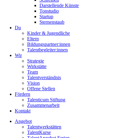
Darstellende Künste
Tonstudio
Startup
Sternenstaub
Du
Kinder & Jugendliche
Eltern
Bildungspartner:innen
Talentbegleiter:innen
Wir
Strategie
Wirkstätte
Team
Talentverständnis
Vision
Offene Stellen
Fördern
Talenticum Stiftung
Zusammenarbeit
Kontakt
Angebot
Talentwerkstätten
TalentKurse
TalentAngebot Ferien