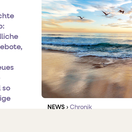
chte
b:
liche
gebote,
eues
e
 so
ige
NEWS
›
Chronik