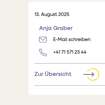
Veröffentlicht am
13. August 2025
Anja Graber
E-Mail schreiben
+41 71 571 23 44
Zur Übersicht