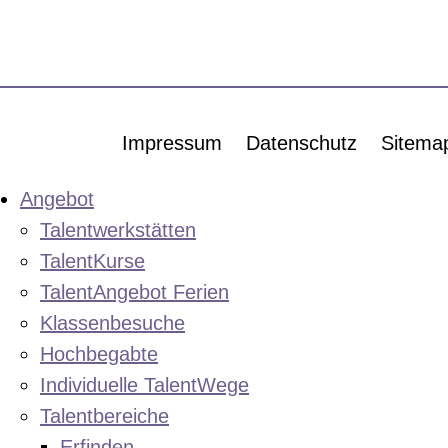
Impressum
Datenschutz
Sitema
Angebot
Talentwerkstätten
TalentKurse
TalentAngebot Ferien
Klassenbesuche
Hochbegabte
Individuelle TalentWege
Talentbereiche
Erfinden