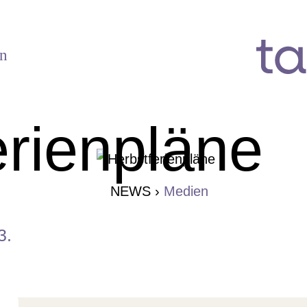
n
erienpläne
NEWS
›
Medien
3.